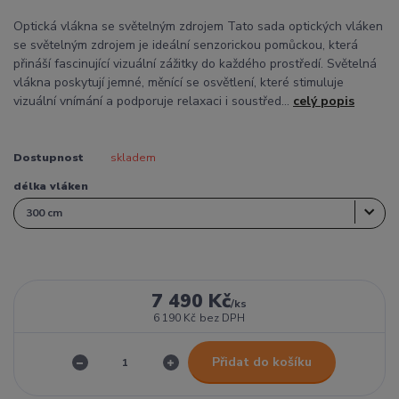
Optická vlákna se světelným zdrojem Tato sada optických vláken
se světelným zdrojem je ideální senzorickou pomůckou, která
přináší fascinující vizuální zážitky do každého prostředí. Světelná
vlákna poskytují jemné, měnící se osvětlení, které stimuluje
vizuální vnímání a podporuje relaxaci i soustřed...
celý popis
Dostupnost
skladem
délka vláken
7 490 Kč
/
ks
6 190 Kč
bez DPH
Přidat do košíku