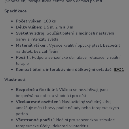
(Snoezelen), terapeutická centra nebo domácí použití.
Specifikace:
Počet vláken:
100 ks
Délky vláken:
1,5 m, 2 m a 3 m
Světelný zdroj:
Součást balení, s možností nastavení
barev a intenzity světla
Materiál vláken:
Vysoce kvalitní optický plast, bezpečný
na dotek, bez zahřívání
Použití:
Podpora senzorické stimulace, relaxace, vizuální
terapie
Kompatibilní s interaktivními dálkovými ovladači
IDO1
Vlastnosti:
Bezpečné a flexibilní:
Vlákna se nezahřívají, jsou
bezpečná na dotek a vhodná i pro děti.
Vícebarevné osvětlení:
Nastavitelný světelný zdroj
umožňuje měnit barvy podle nálady nebo terapeutických
potřeb.
Všestranné použití:
Ideální pro senzorickou stimulaci,
terapeutické účely i dekoraci v interiéru.