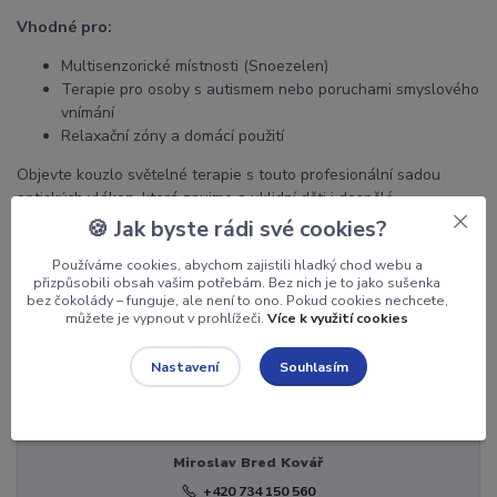
Vhodné pro:
Multisenzorické místnosti (Snoezelen)
Terapie pro osoby s autismem nebo poruchami smyslového
vnímání
Relaxační zóny a domácí použití
Objevte kouzlo světelné terapie s touto profesionální sadou
optických vláken, která zaujme a uklidní děti i dospělé.
🍪 Jak byste rádi své cookies?
Používáme cookies, abychom zajistili hladký chod webu a
přizpůsobili obsah vašim potřebám. Bez nich je to jako sušenka
Zboží zařazeno v kategoriích
bez čokolády – funguje, ale není to ono. Pokud cookies nechcete,
můžete je vypnout v prohlížeči.
Více k využití cookies
Světelná vlákna
Souhlasím
Nastavení
Potřebujete poradit?
Miroslav Bred Kovář
+420 734 150 560