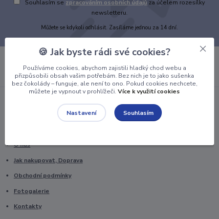
Souhlasím se
zpracováním osobních údajů
za účelem rozesílky
newsletteru.
Můžete se kdykoli odhlásit. Zasíláme jednou za 14 dní.
🍪 Jak byste rádi své cookies?
Používáme cookies, abychom zajistili hladký chod webu a
přizpůsobili obsah vašim potřebám. Bez nich je to jako sušenka
bez čokolády – funguje, ale není to ono. Pokud cookies nechcete,
můžete je vypnout v prohlížeči.
Více k využití cookies
Souhlasím
Nastavení
Informace pro zákazníky
O nás
Jak nakupovat, Doprava
Obchodní podmínky
Fotogalerie
Kontakty