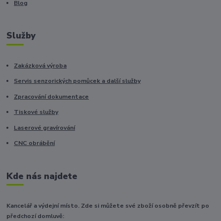
Blog
Služby
Zakázková výroba
Servis senzorických pomůcek a další služby
Zpracování dokumentace
Tiskové služby
Laserové gravírování
CNC obrábění
Kde nás najdete
Kancelář a výdejní místo. Zde si můžete své zboží osobně převzít po
předchozí domluvě: