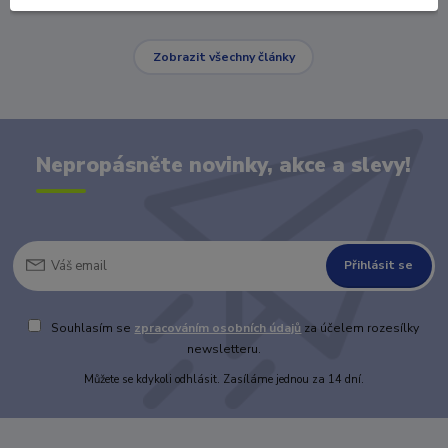
Zobrazit všechny články
Nepropásněte novinky, akce a slevy!
Přihlásit se
Souhlasím se
zpracováním osobních údajů
za účelem rozesílky
newsletteru.
Můžete se kdykoli odhlásit. Zasíláme jednou za 14 dní.