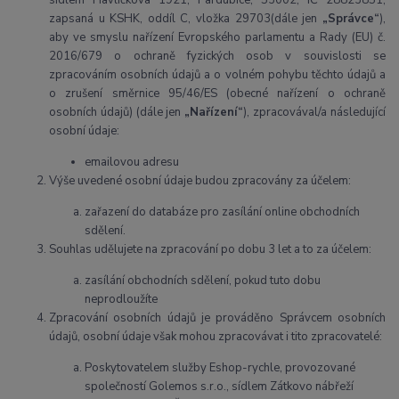
sídlem Havlíčkova 1921, Pardubice, 53002, IČ 28823851,
zapsaná u KSHK, oddíl C, vložka 29703(dále jen
„Správce“
),
aby ve smyslu nařízení Evropského parlamentu a Rady (EU) č.
2016/679 o ochraně fyzických osob v souvislosti se
zpracováním osobních údajů a o volném pohybu těchto údajů a
o zrušení směrnice 95/46/ES (obecné nařízení o ochraně
osobních údajů) (dále jen
„Nařízení“
), zpracovával/a následující
osobní údaje:
emailovou adresu
Výše uvedené osobní údaje budou zpracovány za účelem:
zařazení do databáze pro zasílání online obchodních
sdělení.
Souhlas udělujete na zpracování po dobu 3 let a to za účelem:
zasílání obchodních sdělení, pokud tuto dobu
neprodloužíte
Zpracování osobních údajů je prováděno Správcem osobních
údajů, osobní údaje však mohou zpracovávat i tito zpracovatelé:
Poskytovatelem služby Eshop-rychle, provozované
společností Golemos s.r.o., sídlem Zátkovo nábřeží