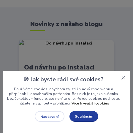
Novinky z našeho blogu
Od návrhu po instalaci
🍪 Jak byste rádi své cookies?
Cesta od nápadu k dokonalému senzorickému
výrobku Každý senzorický výrobek, který
Používáme cookies, abychom zajistili hladký chod webu a
přizpůsobili obsah vašim potřebám. Bez nich je to jako sušenka
nabízíme, má za sebou dlouhou a fascinující
bez čokolády – funguje, ale není to ono. Pokud cookies nechcete,
cestu. V tomto článku...
číst celé
můžete je vypnout v prohlížeči.
Více k využití cookies
Souhlasím
Nastavení
26
11
2024