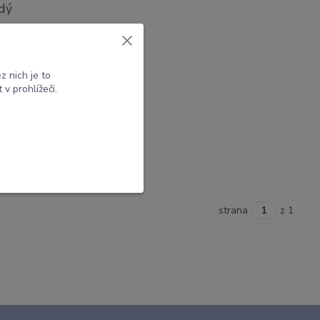
dý
ascinující
 vzniku –
co vše
 nich je to
v prohlížeči.
strana
z 1