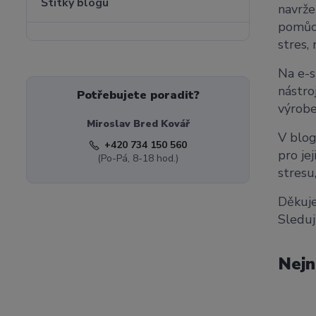
Štítky blogu
navrže
pomůck
stres, 
Na e-s
nástro
Potřebujete poradit?
výrobe
Miroslav Bred Kovář
V blog
+420 734 150 560
pro je
(Po-Pá, 8-18 hod.)
stresu
Děkuje
Sleduj
Nejn