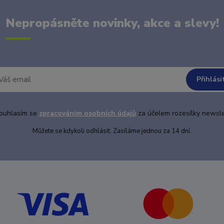
Nepropásněte novinky, akce a slevy!
Přihlási
uhlasím se
zpracováním osobních údajů
za účelem rozesílky newsle
Můžete se kdykoli odhlásit. Zasíláme jednou za 14 dní.