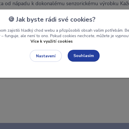
ta od nápadu k dokonalému senzorickému výrobku Kaž
orický výrobek, který nabízíme, má za sebou dlouhou a f
🍪 Jak byste rádi své cookies?
tu. V tomto článku vás provedeme celým procesem jeho
rvotní myšlenky až po finální realizaci. Ukážeme vám, 
om zajistili hladký chod webu a přizpůsobili obsah vašim potřebám. Bez
– funguje, ale není to ono. Pokud cookies nechcete, můžete je vypnout 
í za kvalitním produktem, který přináší
Více k využití cookies
Souhlasím
Nastavení