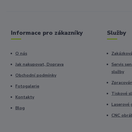
Informace pro zákazníky
Služby
O nás
Zakázková
Jak nakupovat, Doprava
Servis se
služby
Obchodní podmínky
Zpracová
Fotogalerie
Tiskové s
Kontakty
Laserové 
Blog
CNC obrá