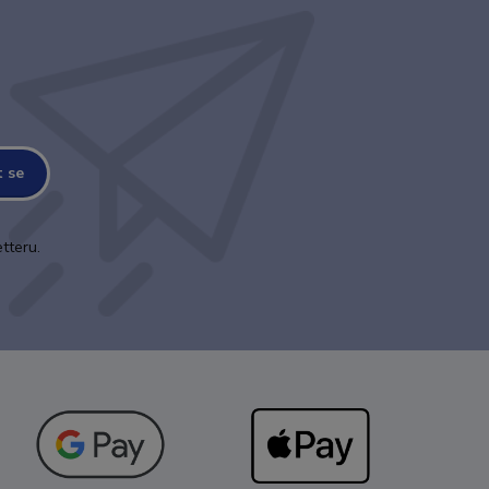
t se
tteru.