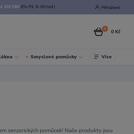
4 150 560
(Po-Pá, 8-18 hod.)
Přihlášení
0
0 Kč
Více
lákna
Smyslové pomůcky
tem senzorických pomůcek! Naše produkty jsou