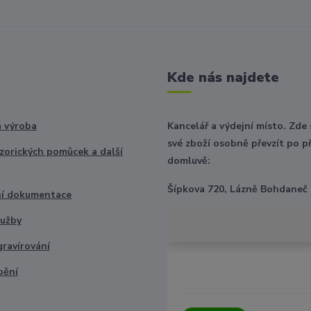
Kde nás najdete
 výroba
Kancelář a výdejní místo. Zde
své zboží osobně převzít po p
nzorických pomůcek a další
domluvě:
Šípkova 720, Lázně Bohdaneč
ní dokumentace
lužby
gravírování
bění