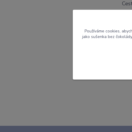
Ces
senz
ces
od p
Používáme cookies, abych
jako sušenka bez čokolády 
stoj