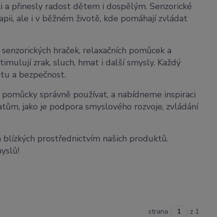
ci a přinesly radost dětem i dospělým. Senzorické
pii, ale i v běžném životě, kde pomáhají zvládat
 senzorických hraček, relaxačních pomůcek a
imulují zrak, sluch, hmat i další smysly. Každý
itu a bezpečnost.
ké pomůcky správně používat, a nabídneme inspiraci
atům, jako je podpora smyslového rozvoje, zvládání
ch blízkých prostřednictvím našich produktů.
myslů!
strana
z 1