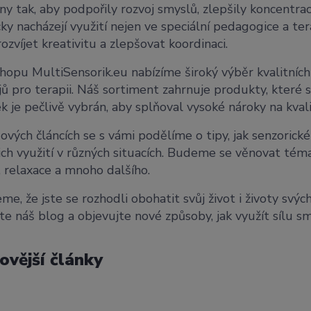
ny tak, aby podpořily rozvoj smyslů, zlepšily koncentra
y nacházejí využití nejen ve speciální pedagogice a tera
rozvíjet kreativitu a zlepšovat koordinaci.
hopu MultiSensorik.eu nabízíme široký výběr kvalitních
jů pro terapii. Náš sortiment zahrnuje produkty, které st
k je pečlivě vybrán, aby splňoval vysoké nároky na kval
ových článcích se s vámi podělíme o tipy, jak senzoric
jich využití v různých situacích. Budeme se věnovat tém
, relaxace a mnoho dalšího.
me, že jste se rozhodli obohatit svůj život i životy svý
te náš blog a objevujte nové způsoby, jak využít sílu s
ovější články