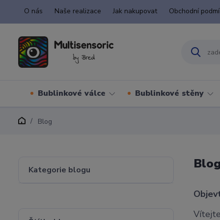
O nás
Naše realizace
Jak nakupovat
Obchodní podmí
Bublinkové válce
Bublinkové stěny
Blog
Blo
Kategorie blogu
Objev
Vítejt