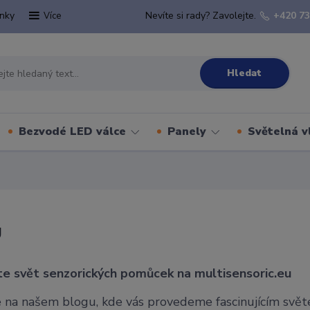
nky
Nevíte si rady? Zavolejte.
+420 73
Více
Hledat
Bezvodé LED válce
Panely
Světelná v
g
te svět senzorických pomůcek na multisensoric.eu
e na našem blogu, kde vás provedeme fascinujícím svě