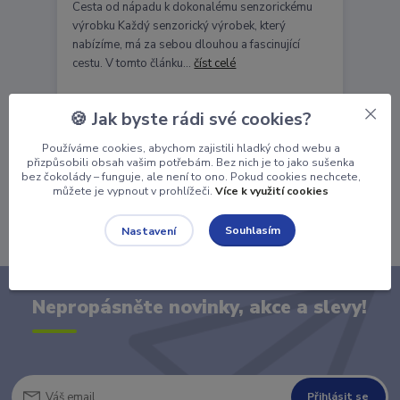
Cesta od nápadu k dokonalému senzorickému
výrobku Každý senzorický výrobek, který
nabízíme, má za sebou dlouhou a fascinující
cestu. V tomto článku...
číst celé
🍪 Jak byste rádi své cookies?
26
11
2024
Používáme cookies, abychom zajistili hladký chod webu a
přizpůsobili obsah vašim potřebám. Bez nich je to jako sušenka
bez čokolády – funguje, ale není to ono. Pokud cookies nechcete,
můžete je vypnout v prohlížeči.
Více k využití cookies
Zobrazit všechny články
Souhlasím
Nastavení
Nepropásněte novinky, akce a slevy!
Přihlásit se