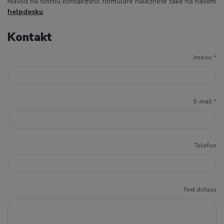
Návod na tvorbu kontaktního formuláře naleznete také na našem
helpdesku
.
Kontakt
Jméno
*
E-mail
*
Telefon
Text dotazu