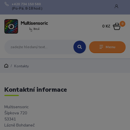
+420 734 150 560
(Po-Pá, 8-18 hod.)
0
0 Kč
Menu
Kontakty
Kontaktní informace
Multisensoric
Šípkova 720
53341
Lázně Bohdaneč