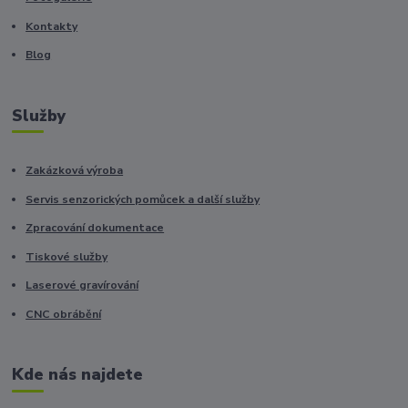
Kontakty
Blog
Služby
Zakázková výroba
Servis senzorických pomůcek a další služby
Zpracování dokumentace
Tiskové služby
Laserové gravírování
CNC obrábění
Kde nás najdete