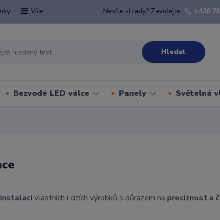
nky
Nevíte si rady? Zavolejte.
+420 73
Více
Hledat
Bezvodé LED válce
Panely
Světelná v
ace
e
instalaci
vlastních i cizích výrobků s důrazem na
preciznost a 