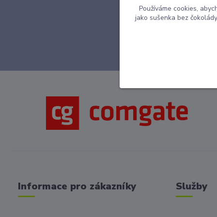
Používáme cookies, abych
jako sušenka bez čokolády 
So
Informace pro zákazníky
Služby