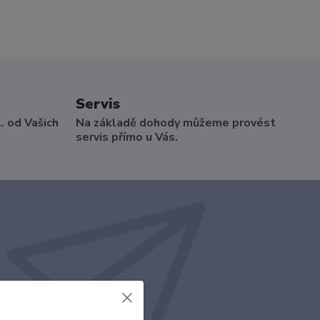
Servis
.. od Vašich
Na základě dohody můžeme provést
servis přímo u Vás.
t se