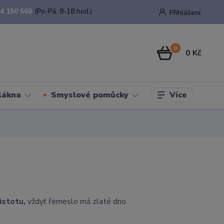
4 150 560
(Po-Pá, 8-18 hod.)
Přihlášení
0
0 Kč
Více
lákna
Smyslové pomůcky
čistotu,
vždyť řemeslo má zlaté dno.