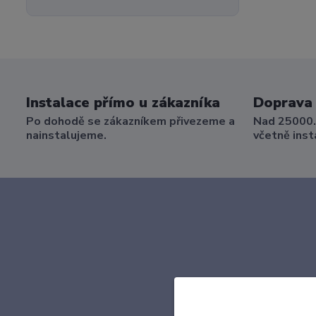
Instalace přímo u zákazníka
Doprava
Po dohodě se zákazníkem přivezeme a
Nad 25000.
nainstalujeme.
včetně inst