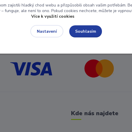
om zajistili hladký chod webu a přizpůsobili obsah vašim potřebám. Bez
– funguje, ale není to ono. Pokud cookies nechcete, můžete je vypnout 
uhlasím se
zpracováním osobních údajů
za účelem rozesílky newsle
Více k využití cookies
Můžete se kdykoli odhlásit. Zasíláme jednou za 14 dní.
Souhlasím
Nastavení
Kde nás najdete