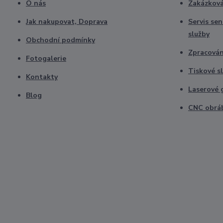
O nás
Zakázková
Jak nakupovat, Doprava
Servis se
služby
Obchodní podmínky
Zpracová
Fotogalerie
Tiskové s
Kontakty
Laserové 
Blog
CNC obrá