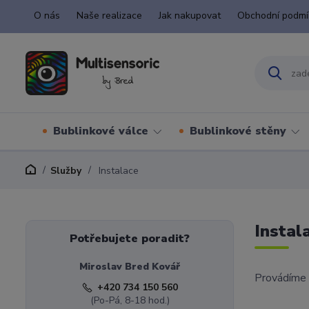
O nás
Naše realizace
Jak nakupovat
Obchodní podmí
Bublinkové válce
Bublinkové stěny
Služby
Instalace
Instal
Potřebujete poradit?
Miroslav Bred Kovář
Provádím
+420 734 150 560
(Po-Pá, 8-18 hod.)