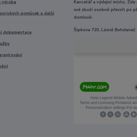
 výroba
Kancelář a výdejní místo. Zde
své zboží osobně převzít po p
nzorických pomůcek a další
domluvě:
Šípkova 720, Lázně Bohdaneč
ní dokumentace
lužby
gravírování
bění