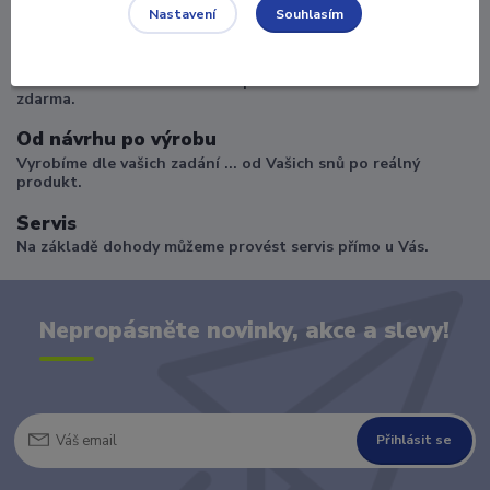
Souhlasím
Po dohodě se zákazníkem přivezeme a nainstalujeme.
Nastavení
Doprava zdarma
Nad 25000.-Kč máte od nás dopravu včetně instalace
zdarma.
Od návrhu po výrobu
Vyrobíme dle vašich zadání ... od Vašich snů po reálný
produkt.
Servis
Na základě dohody můžeme provést servis přímo u Vás.
Nepropásněte novinky, akce a slevy!
Přihlásit se