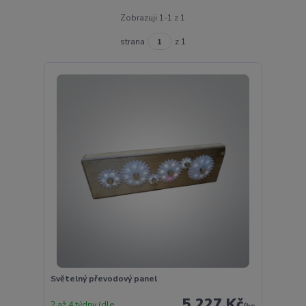
Zobrazuji 1-1 z 1
strana
z 1
Světelný převodový panel
5 227 Kč
2 až 4 týdny (dle
/
ks