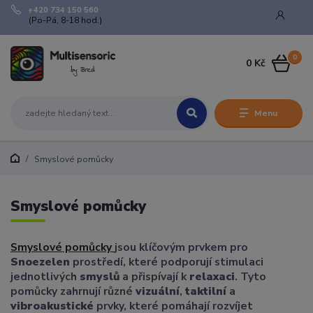
+420 734 150 560
(Po-Pá, 8-18 hod.)
0
0 Kč
Menu
Smyslové pomůcky
Smyslové pomůcky
Smyslové pomůcky
jsou klíčovým prvkem pro
Snoezelen
prostředí, které podporují stimulaci
jednotlivých
smyslů
a přispívají k
relaxaci
. Tyto
pomůcky zahrnují různé
vizuální
,
taktilní
a
vibroakustické
prvky, které pomáhají rozvíjet