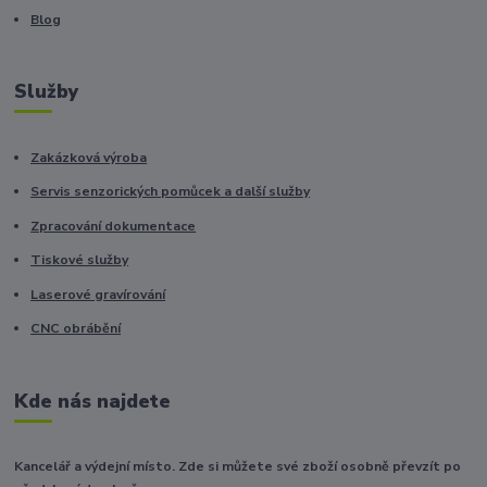
Blog
Služby
Zakázková výroba
Servis senzorických pomůcek a další služby
Zpracování dokumentace
Tiskové služby
Laserové gravírování
CNC obrábění
Kde nás najdete
Kancelář a výdejní místo. Zde si můžete své zboží osobně převzít po