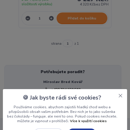
složitosti výrobku)
4 320 Kč
bez DPH
Přidat do košíku
strana
z 1
Potřebujete poradit?
Miroslav Bred Kovář
+420 734 150 560
(Po-Pá, 8-18 hod.)
🍪 Jak byste rádi své cookies?
Používáme cookies, abychom zajistili hladký chod webu a
přizpůsobili obsah vašim potřebám. Bez nich je to jako sušenka
bez čokolády – funguje, ale není to ono. Pokud cookies nechcete,
můžete je vypnout v prohlížeči.
Více k využití cookies
Instalace přímo u zákazníka