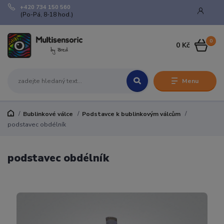
+420 734 150 560
(Po-Pá, 8-18 hod.)
0
0 Kč
Menu
Bublinkové válce
Podstavce k bublinkovým válcům
podstavec obdélník
podstavec obdélník