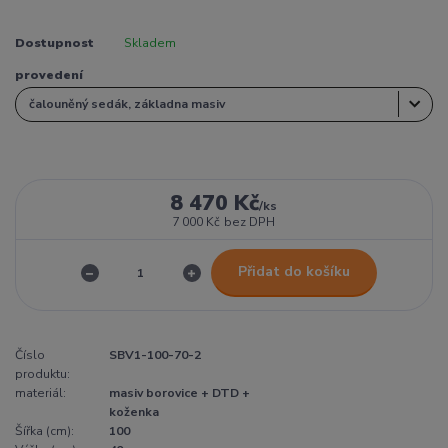
Dostupnost
Skladem
provedení
8 470 Kč
/
ks
7 000 Kč
bez DPH
Přidat do košíku
Číslo
SBV1-100-70-2
produktu:
materiál:
masiv borovice + DTD +
koženka
Šířka (cm):
100