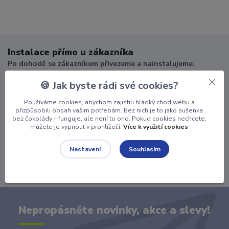
Instalace přímo u zákazníka
Po dohodě se zákazníkem přivezeme a nainstalujeme.
Doprava zdarma
🍪 Jak byste rádi své cookies?
Nad 25000.-Kč máte od nás dopravu včetně instalace
zdarma.
Používáme cookies, abychom zajistili hladký chod webu a
přizpůsobili obsah vašim potřebám. Bez nich je to jako sušenka
bez čokolády – funguje, ale není to ono. Pokud cookies nechcete,
Od návrhu po výrobu
můžete je vypnout v prohlížeči.
Více k využití cookies
Vyrobíme dle vašich zadání ... od Vašich snů po reálný
produkt.
Souhlasím
Nastavení
Servis
Na základě dohody můžeme provést servis přímo u Vás.
Nepropásněte novinky, akce a slevy!