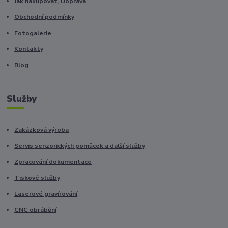
Jak nakupovat, Doprava
Obchodní podmínky
Fotogalerie
Kontakty
Blog
Služby
Zakázková výroba
Servis senzorických pomůcek a další služby
Zpracování dokumentace
Tiskové služby
Laserové gravírování
CNC obrábění