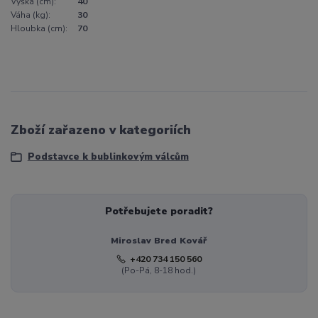
Výška (cm):
40
Váha (kg):
30
Hloubka (cm):
70
Zboží zařazeno v kategoriích
Podstavce k bublinkovým válcům
Potřebujete poradit?
Miroslav Bred Kovář
+420 734 150 560
(Po-Pá, 8-18 hod.)