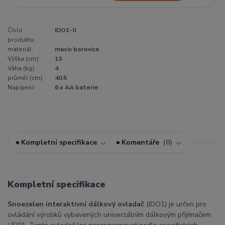
Číslo
IDO1-0
produktu:
materiál:
masiv borovice
Výška (cm):
13
Váha (kg):
4
průměr (cm):
40.5
Napájení:
6 x AA baterie
Kompletní specifikace
Komentáře
0
Kompletní specifikace
Snoezelen interaktivní dálkový ovladač
(IDO1) je určen pro
ovládání výrobků vybavených univerzálním dálkovým přijímačem