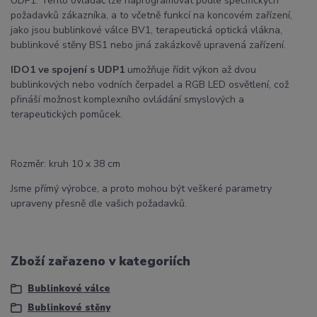
UDP1. Tento ovladač lze naprogramovat podle specifických
požadavků zákazníka, a to včetně funkcí na koncovém zařízení,
jako jsou bublinkové válce BV1, terapeutická optická vlákna,
bublinkové stěny BS1 nebo jiná zakázkově upravená zařízení.
IDO1 ve spojení s UDP1
umožňuje řídit výkon až dvou
bublinkových nebo vodních čerpadel a RGB LED osvětlení, což
přináší možnost komplexního ovládání smyslových a
terapeutických pomůcek.
Rozměr: kruh 10 x 38 cm
Jsme přímý výrobce, a proto mohou být veškeré parametry
upraveny přesně dle vašich požadavků.
Zboží zařazeno v kategoriích
Bublinkové válce
Bublinkové stěny