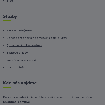
Blog
Služby
Zakázková výroba
Servis senzorických pomůcek a další služby
Zpracování dokumentace
Tiskové služby
Laserové gravírování
CNC obrábění
Kde nás najdete
Kancelář a výdejní místo. Zde si můžete své zboží osobně převzít po
předchozí domluvě: