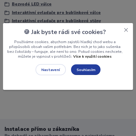
Bezvodé LED válce
Interaktivní ovladače pro bublinkové válce
Interaktivní ovladače pro bublinkové stěny
Interaktivní ovladače pro bezvodé LED válce
🍪 Jak byste rádi své cookies?
Používáme cookies, abychom zajistili hladký chod webu a
přizpůsobili obsah vašim potřebám. Bez nich je to jako sušenka
bez čokolády – funguje, ale není to ono. Pokud cookies nechcete,
Potřebujete poradit?
můžete je vypnout v prohlížeči.
Více k využití cookies
Miroslav Bred Kovář
Souhlasím
Nastavení
+420 734 150 560
(Po-Pá, 8-18 hod.)
Instalace přímo u zákazníka
Po dohodě se zákazníkem přivezeme a nainstalujeme.