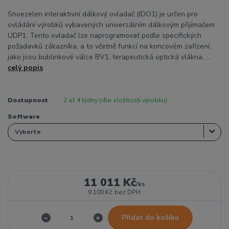
Snoezelen interaktivní dálkový ovladač (IDO1) je určen pro
ovládání výrobků vybavených univerzálním dálkovým přijímačem
UDP1. Tento ovladač lze naprogramovat podle specifických
požadavků zákazníka, a to včetně funkcí na koncovém zařízení,
jako jsou bublinkové válce BV1, terapeutická optická vlákna, ...
celý popis
Dostupnost
2 až 4 týdny (dle složitosti výrobku)
Software
11 011 Kč
/
ks
9 100 Kč
bez DPH
Přidat do košíku