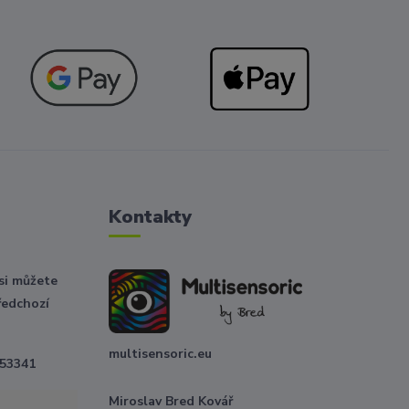
Kontakty
 si můžete
ředchozí
multisensoric.eu
 53341
Miroslav Bred Kovář