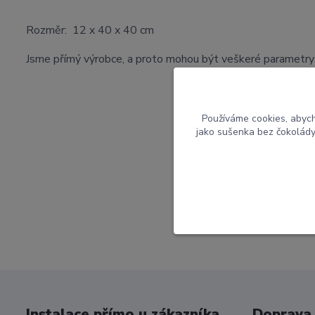
Rozměr: 12 x 40 x 40 cm
Jsme přímý výrobce, a proto mohou být veškeré parametry
Používáme cookies, abych
jako sušenka bez čokolády 
Instalace přímo u zákazníka
Doprava