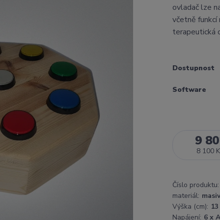
ovladač lze n
včetně funkcí
terapeutická o
Dostupnost
Software
9 80
8 100 K
Číslo produktu:
materiál:
masiv
Výška (cm):
13
Napájení:
6 x 