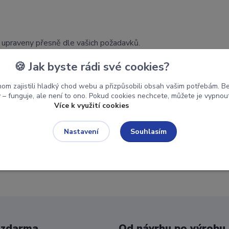
 upraveny přesně dle vašich požadavků.
🍪 Jak byste rádi své cookies?
om zajistili hladký chod webu a přizpůsobili obsah vašim potřebám. Bez
– funguje, ale není to ono. Pokud cookies nechcete, můžete je vypnout 
Více k využití cookies
Souhlasím
Nastavení
 zdarma
Od návrhu po výrobu