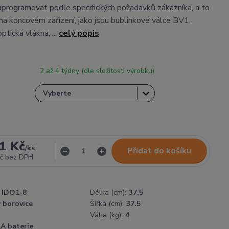
aprogramovat podle specifických požadavků zákazníka, a to
 na koncovém zařízení, jako jsou bublinkové válce BV1,
ptická vlákna, ...
celý popis
2 až 4 týdny (dle složitosti výrobku)
1 Kč
/
ks
Přidat do košíku
č
bez DPH
IDO1-8
Délka (cm):
37.5
 borovice
Šířka (cm):
37.5
Váha (kg):
4
AA baterie