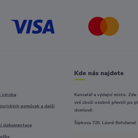
Kde nás najdete
 výroba
Kancelář a výdejní místo. Zde
své zboží osobně převzít po p
nzorických pomůcek a další
domluvě:
Šípkova 720, Lázně Bohdaneč
ní dokumentace
lužby