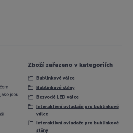
Zboží zařazeno v kategoriích
Bublinkové válce
ačem
Bublinkové stěny
jako jsou
Bezvodé LED válce
Interaktivní ovladače pro bublinkové
ší
válce
Interaktivní ovladače pro bublinkové
stěny