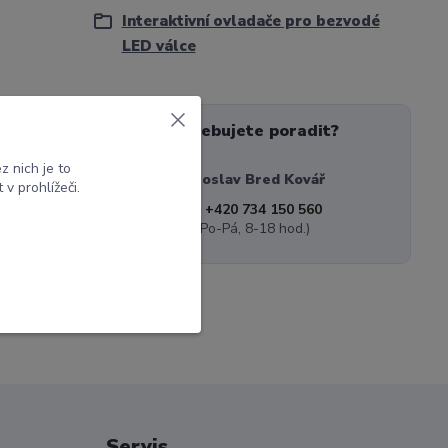
Interaktivní ovladače pro bezvodé
LED válce
Potřebujete poradit?
 nich je to
Miroslav Bred Kovář
v prohlížeči.
+420 734 150 560
(Po-Pá, 8-18 hod.)
Servis