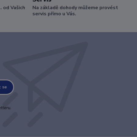
.. od Vašich
Na základě dohody můžeme provést
servis přímo u Vás.
t se
tteru.