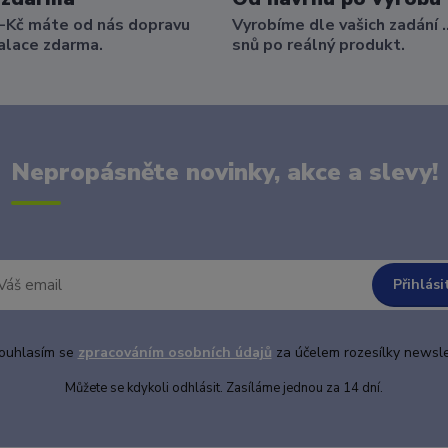
-Kč máte od nás dopravu
Vyrobíme dle vašich zadání .
alace zdarma.
snů po reálný produkt.
Nepropásněte novinky, akce a slevy!
Přihlási
uhlasím se
zpracováním osobních údajů
za účelem rozesílky newsle
Můžete se kdykoli odhlásit. Zasíláme jednou za 14 dní.