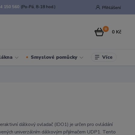
4 150 560
(Po-Pá, 8-18 hod.)
Přihlášení
0
0 Kč
Více
lákna
Smyslové pomůcky
eraktivní dálkový ovladač (IDO1) je určen pro ovládání
vených univerzálním dálkovým přijímačem UDP1. Tento