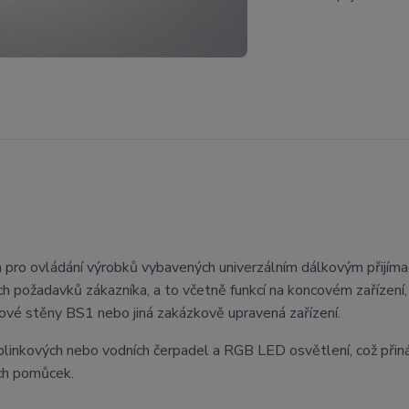
n pro ovládání výrobků vybavených univerzálním dálkovým přijím
požadavků zákazníka, a to včetně funkcí na koncovém zařízení, 
kové stěny BS1 nebo jiná zakázkově upravená zařízení.
blinkových nebo vodních čerpadel a RGB LED osvětlení, což přiná
ch pomůcek.