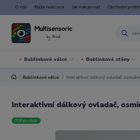
O nás
Naše realizace
Jak nakupovat
Obchodní podmí
Bublinkové válce
Bublinkové stěny
Bublinkové válce
Interaktivní dálkový ovladač, osmiúhe
Interaktivní dálkový ovladač, osmi
TOP produkt