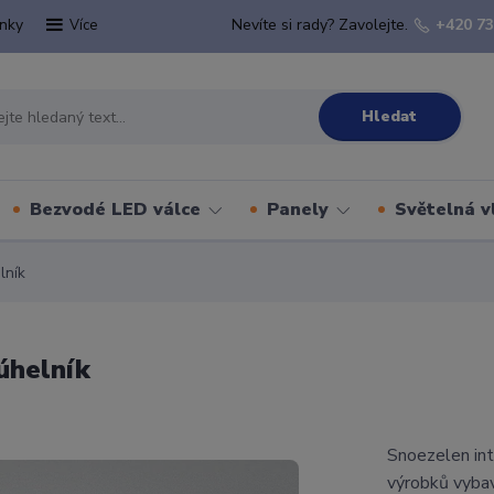
nky
Nevíte si rady? Zavolejte.
+420 73
Více
Hledat
Bezvodé LED válce
Panely
Světelná v
lník
úhelník
Snoezelen int
výrobků vyba