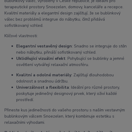
bublinkový válec, vyrobený v České republice, je ideální pro
terapeutické prostory Snoezelen, domovy, kanceláře a recepce.
Kvalitní materiály a elegantní design zajišťují, že se bublinkový
válec bez problémů integrue do nábytku, čímž přidává
sofistikovaný vzhled.
Klíčové vlastnosti:
Elegantní vestavěný design
: Snadno se integruje do stěn
nebo nábytku, přináší sofistikovaný vzhled.
Uklidňující vizuální efekt
: Pohybující se bublinky a jemné
osvětlení vytvářejí relaxační atmosféru.
Kvalitní a odolné materiály
: Zajišťují dlouhodobou
odolnost a snadnou údržbu.
Univerzálnost a flexibilita
: Ideální pro různé prostory,
poskytuje jedinečný designový prvek, který oživí každé
prostředí.
Přineste kus jedinečnosti do vašeho prostoru s naším vestavným
bublinkovým válcem Snoezelen, který kombinuje estetiku s
relaxačními výhodami.