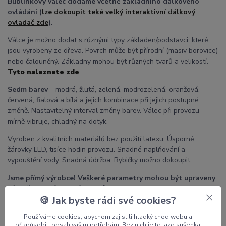
Bublinkový válec dodáme včetně základního dálkového
ovládání (
lze dokoupit teké velký interaktivní dálkový
ovladač zde
).
Válce je možno dodat s různými typy základen/podstavci, které
jsou vyrobeny ze dřeva. Povrch může být přírodní (masiv borovice)
nebo čalouněný. Základny mohou být různých tvarů a velikostí.
Tyto naleznete zde
.
Sedm barev
– modrá, žlutá, zelená, modrozelená, oranžová,
červená, fialová a bílá a jejich kombinace při jejich postupné
změně. Nastavitelný interval změny barev. Válec při provozu
mírně vibruje, chladný na dotyk.
Vyroben z kvalitních materiálů bez použití latexu. Úsporné
žárovky LED, tisíce hodin provozu. Snadné naplňování a
vypouštění vody. Snadná údržba. Rybičky možno dokoupit.
Jsme přímý výrobce! Veškeré parametry mohou být upraveny
přesně dle vašich požadavků.
🍪 Jak byste rádi své cookies?
Používáme cookies, abychom zajistili hladký chod webu a
Poznámka
:
Pro správnou funkci bublinkového válce je nutné
přizpůsobili obsah vašim potřebám. Bez nich je to jako sušenka