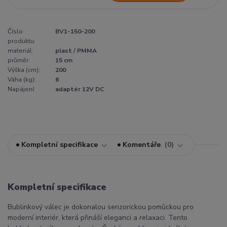
Číslo
BV1-150-200
produktu:
materiál:
plast / PMMA
průměr:
15 cm
Výška (cm):
200
Váha (kg):
6
Napájení:
adaptér 12V DC
Kompletní specifikace
Komentáře
0
Kompletní specifikace
Bublinkový válec je dokonalou senzorickou pomůckou pro
moderní interiér, která přináší eleganci a relaxaci. Tento